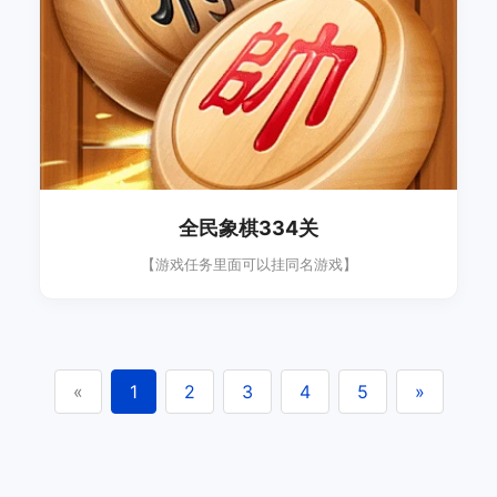
全民象棋334关
【游戏任务里面可以挂同名游戏】
«
1
2
3
4
5
»